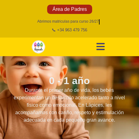
Área de Padres
Abrimos matriculas para curso 26/27
📞 +34 963 479 756
0 - 1 año
Durante el primer año de vida, los bebés
experimentan un desarrollo acelerado tanto a nivel
físico como emocional. En Lápices, les
acompañamos con cariño, respeto y estimulación
adecuada en cada pequeño gran avance.