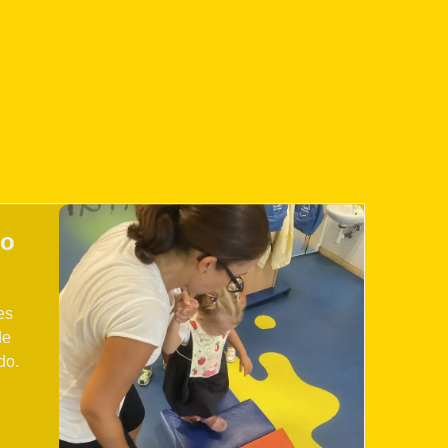
mo
es
de
do.