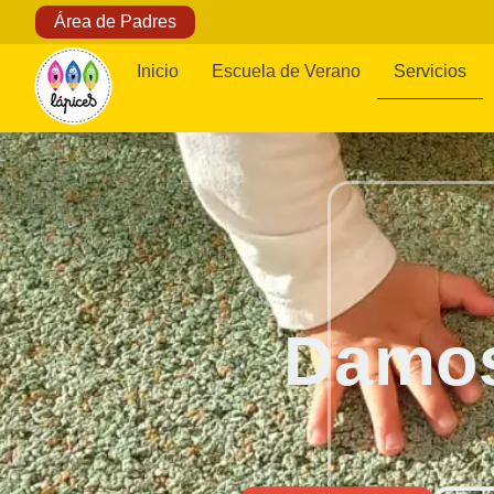
Área de Padres
Inicio
Escuela de Verano
Servicios
Bienvenidos a Lap
aprender. Nuestro
ambiente divert
Damos