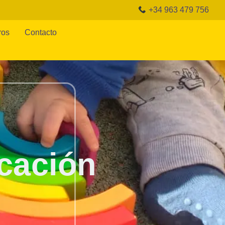
+34 963 479 756
ros
Contacto
idad para crecer y
ión, rodeado de un
dades únicas que
cación