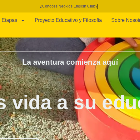
Siguenos en @lapicesescuelainfantil
Etapas
Proyecto Educativo y Filosofía
Sobre Nosot
ices Escuelas Infantiles, donde cada día es una nueva oportun
La aventura comienza aquí
 enfoque integral garantiza que su hijo reciba la mejor educac
ido y seguro. Descubre nuestras clases extraescolares y activi
estimulan su curiosidad.
 vida a su edu