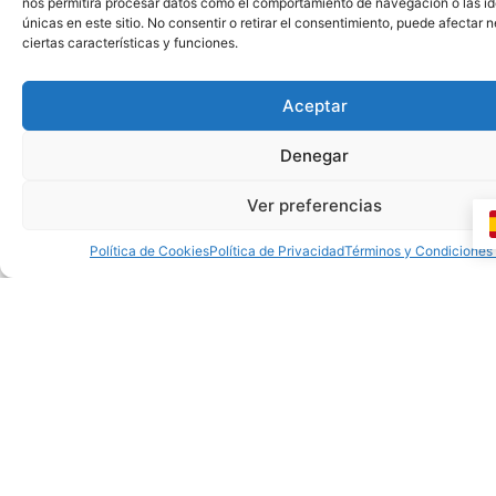
nos permitirá procesar datos como el comportamiento de navegación o las id
únicas en este sitio. No consentir o retirar el consentimiento, puede afectar
ciertas características y funciones.
Déjanos tus datos y la escuela que te interesa.
Aceptar
Paso 2
Denegar
50%
📞 Te contactamos
Ver preferencias
Política de Cookies
Política de Privacidad
Términos y Condiciones
Te llamamos o escribimos para resolver dudas.
Paso 3
75%
🏫 Visita la escuela