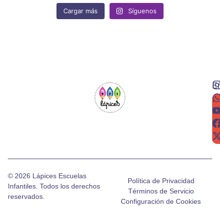
Cargar más
Síguenos
En
de
lo
n
© 2026 Lápices Escuelas
Política de Privacidad
Infantiles. Todos los derechos
Términos de Servicio
reservados.
Configuración de Cookies