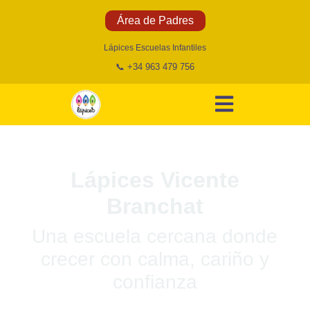
Área de Padres
Lápices Escuelas Infantiles
📞 +34 963 479 756
Proyecto Educativo Y Filosofía
Lápices Vicente
Branchat
Una escuela cercana donde
crecer con calma, cariño y
confianza