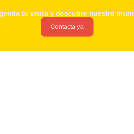
genda tu visita y descubre nuestro mun
Contacta ya
Lapices FC
Ubicado en todo el centro de Valencia y
justo al lado del jardín botánico y el